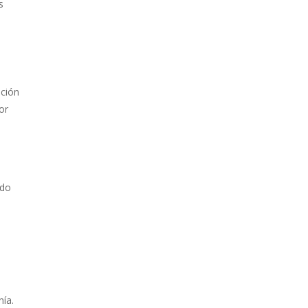
s
ación
or
ido
nía.