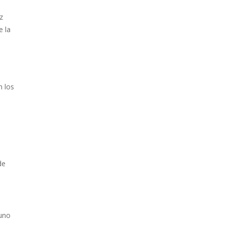
z
e la
n los
de
 uno