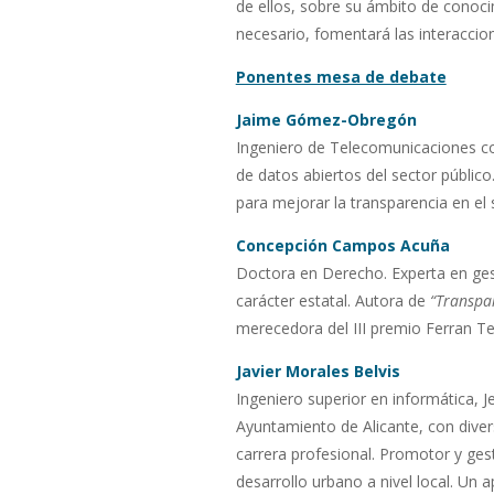
de ellos, sobre su ámbito de conoci
necesario, fomentará las interaccion
Ponentes mesa de debate
Jaime Gómez-Obregón
Ingeniero de Telecomunicaciones con
de datos abiertos del sector público
para mejorar la transparencia en el 
Concepción Campos Acuña
Doctora en Derecho. Experta en gest
carácter estatal. Autora de
“Transpa
merecedora del III premio Ferran Ter
Javier Morales Belvis
Ingeniero superior en informática, J
Ayuntamiento de Alicante, con dive
carrera profesional. Promotor y ges
desarrollo urbano a nivel local. Un 